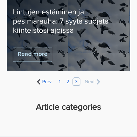
Lintujen estäminen ja
pesimärauha: 7 syytä suojata
kiinteistösi ajoissa
Read more
Prev
1
2
3
Next
Article categories