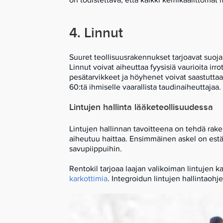
4. Linnut
Suuret teollisuusrakennukset tarjoavat suojai
Linnut voivat aiheuttaa fyysisiä vaurioita irr
pesätarvikkeet ja höyhenet voivat saastuttaa p
60:tä ihmiselle vaarallista taudinaiheuttajaa.
Lintujen hallinta lääketeollisuudessa
Lintujen hallinnan tavoitteena on tehdä rake
aiheutuu haittaa. Ensimmäinen askel on estää 
savupiippuihin.
Rentokil tarjoaa laajan valikoiman lintujen k
karkottimia
. Integroidun lintujen hallintaohje