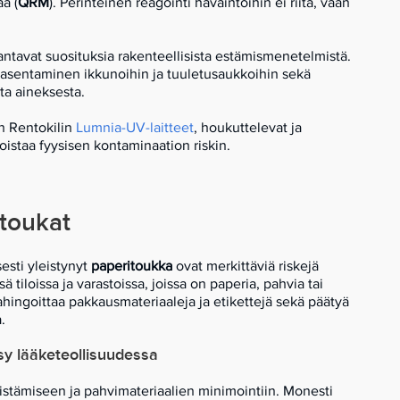
a (
QRM
). Perinteinen reagointi havaintoihin ei riitä, vaan
 antavat suosituksia rakenteellisista estämismenetelmistä.
 asentaminen ikkunoihin ja tuuletusaukkoihin sekä
a aineksesta.
n Rentokilin
Lumnia
-UV-laitteet
, houkuttelevat ja
oistaa fyysisen kontaminaation riskin.
itoukat
esti yleistynyt
paperitoukka
ovat merkittäviä riskejä
sä tiloissa ja varastoissa, joissa on paperia, pahvia tai
ahingoittaa pakkausmateriaaleja ja etikettejä sekä päätyä
.
sy lääketeollisuudessa
vistämiseen ja pahvimateriaalien minimointiin. Monesti