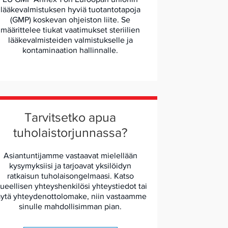
lääkevalmistuksen hyviä tuotantotapoja
(GMP) koskevan ohjeiston liite. Se
määrittelee tiukat vaatimukset steriilien
lääkevalmisteiden valmistukselle ja
kontaminaation hallinnalle.
Tarvitsetko apua
tuholaistorjunnassa?
Asiantuntijamme vastaavat mielellään
kysymyksiisi ja tarjoavat yksilöidyn
ratkaisun tuholaisongelmaasi. Katso
lueellisen yhteyshenkilösi yhteystiedot tai
äytä yhteydenottolomake, niin vastaamme
sinulle mahdollisimman pian.