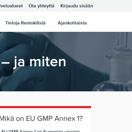
lvelualueet
Ota yhteyttä
Kirjaudu sisään
Tietoja Rentokilistä
Ajankohtaista
 – ja miten
Mikä on EU GMP Annex 1?
EU GMP Annex 1 on Euroopan unionin