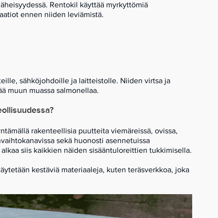
läheisyydessä. Rentokil käyttää myrkyttömiä
atiot ennen niiden leviämistä.
ille, sähköjohdoille ja laitteistolle. Niiden virtsa ja
vittää muun muassa salmonellaa.
eollisuudessa?
ntämällä rakenteellisia puutteita viemäreissä, ovissa,
anvaihtokanavissa sekä huonosti asennetuissa
alkaa siis kaikkien näiden sisääntuloreittien tukkimisella.
äytetään kestäviä materiaaleja, kuten teräsverkkoa, joka