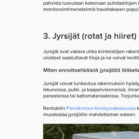
pahvista luovutaan kokonaan puhdastilojen 
monitorointimenetelmiä havaitakseen popula
3. Jyrsijät (rotat ja hiiret)
Jyrsijät ovat vakava uhka kiinteistöjen rakente
ulosteet saastuttavat tiloja ja ne voivat le
Miten ennaltaehkäistä jyrsijöitä lääket
Jyrsijät voivat tunkeutua rakennuksiin hyödy
ikkunoissa, putki- ja kaapelivienneissä, ilm
paneeleissa tai kattomateriaaleissa. Torjunta 
Rentokilin
FlexiArmour
-tiivistysratkaisuissa
k
muodostaa jyrsijöille mahdottoman esteen.