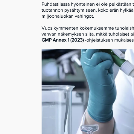
Puhdastilassa hyönteinen ei ole pelkästään
tuotannon pysähtymiseen, koko erän hylkääm
miljoonaluokan vahingot.
Vuosikymmenten kokemuksemme tuholaishalli
vahvan näkemyksen siitä, mitkä tuholaiset a
GMP Annex 1 (2023)
-ohjeistuksen mukaisest