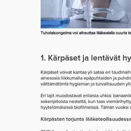
Tuholaisongelma voi aiheuttaa lääkealalla suuria tal
1. Kärpäset ja lentävät h
Kärpäset voivat kantaa yli sataa eri taudinaih
ainesosia liikkumalla epäpuhtaiden ja puhdist
välttämätöntä hygienian ja turvallisuuden yll
Eri lajit muodostavat erilaisia uhkia: banaan
sokeripitoista nestettä, kun taas viemärihytt
hyytelömäisissä biofilmeissä. Tämän vuoksi ne
Kärpästen torjunta lääketeollisuudess