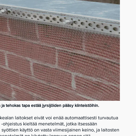
a tehokas tapa estää jyrsijöiden pääsy kiinteistöihin.
kealan laitokset eivät voi enää automaattisesti turvautua
 -ohjeistus kieltää menetelmät, jotka itsessään
n
syöttien käyttö on vasta viimesijainen keino, ja laitosten
t menetelmät on käytetty loppuun ennen sitä.