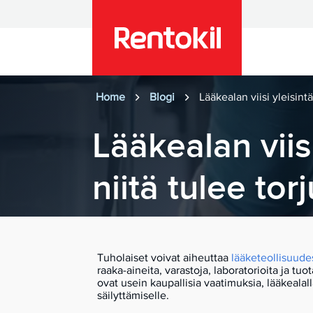
Home
Blogi
Lääkealan viisi yleisintä
Lääkealan viisi
niitä tulee tor
Tuholaiset voivat aiheuttaa
lääketeollisuude
raaka-aineita, varastoja, laboratorioita ja tuot
ovat usein kaupallisia vaatimuksia, lääkealal
säilyttämiselle.