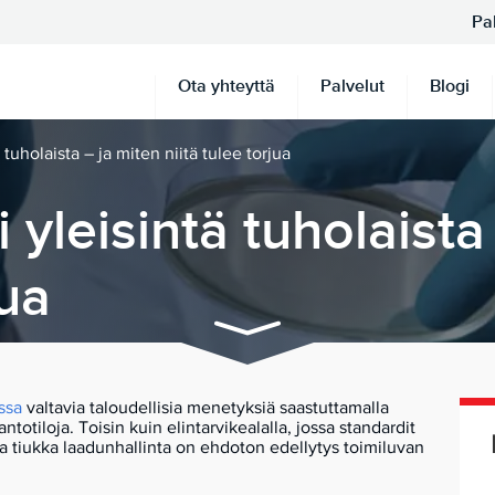
Pa
Ota yhteyttä
Palvelut
Blogi
 tuholaista – ja miten niitä tulee torjua
 yleisintä tuholaista
jua
ssa
valtavia taloudellisia menetyksiä saastuttamalla
antotiloja. Toisin kuin elintarvikealalla, jossa standardit
la tiukka laadunhallinta on ehdoton edellytys toimiluvan