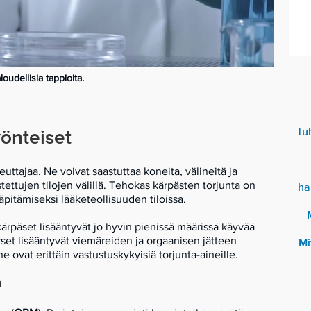
oudellisia tappioita.
Tu
yönteiset
euttajaa. Ne voivat saastuttaa koneita, välineitä ja
ettujen tilojen välillä. Tehokas kärpästen torjunta on
ha
äpitämiseksi lääketeollisuuden tiloissa.
ikärpäset lisääntyvät jo hyvin pienissä määrissä käyvää
yset lisääntyvät viemäreiden ja orgaanisen jätteen
Mi
 ovat erittäin vastustuskykyisiä torjunta-aineille.
a