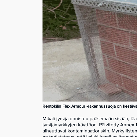
Rentokilin FlexiArmour -rakennussuoja on kestävä j
Mikäli jyrsijä onnistuu pääsemään sisään, lää
jyrsijämyrkkyjen käyttöön.
Päivitetty Annex 1
aiheuttavat kontaminaatioriskin. Myrkylliste
on todistettava, että kaikki kemikaalittoma