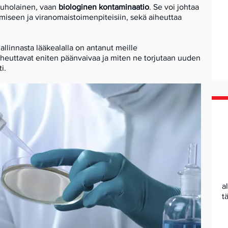
 tuholainen, vaan
biologinen kontaminaatio
. Se voi johtaa
iseen ja viranomaistoimenpiteisiin, sekä aiheuttaa
nnasta lääkealalla on antanut meille
iheuttavat eniten päänvaivaa ja miten ne torjutaan uuden
i.
a
t