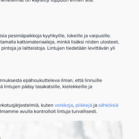
sia pesimäpaikkoja kyyhkyille, lokeille ja varpusille.
ottamalla kattomateriaaleja, minkä lisäksi niiden ulosteet,
intoja ja laitteistoja. Lintujen tiedetään levittävän yli
nnuksesta epähoukutteleva ilman, että linnuille
lintujen pääsy tasakatoille, kielekkeille ja
arkotusjärjestelmiä, kuten
verkkoja
,
piikkejä
ja
sähköisiä
lmamme avulla kontrolloit lintuja turvallisesti.