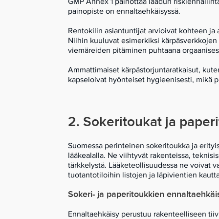
GMP Annex 1 painottaa laadun riskienhallinta
painopiste on ennaltaehkäisyssä.
Rentokilin asiantuntijat arvioivat kohteen ja
Niihin kuuluvat esimerkiksi kärpäsverkkojen
viemäreiden pitäminen puhtaana orgaanisest
Ammattimaiset kärpästorjuntaratkaisut, kute
kapseloivat hyönteiset hygieenisesti, mikä p
2. Sokeritoukat ja paper
Suomessa perinteinen sokeritoukka ja erityis
lääkealalla. Ne viihtyvät rakenteissa, teknisis
tärkkelystä. Lääketeollisuudessa ne voivat v
tuotantotiloihin listojen ja läpivientien kautta
Sokeri- ja paperitoukkien ennaltaehkäi
Ennaltaehkäisy perustuu rakenteelliseen tii