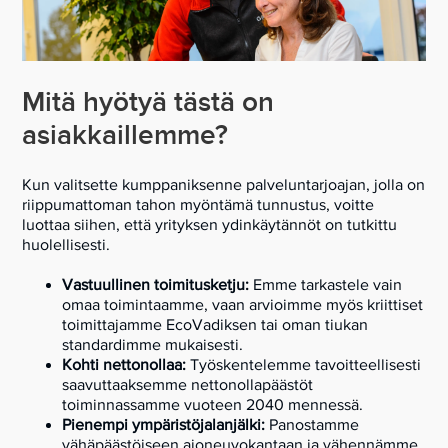
Mitä hyötyä tästä on
asiakkaillemme?
Kun valitsette kumppaniksenne palveluntarjoajan, jolla on
riippumattoman tahon myöntämä tunnustus, voitte
luottaa siihen, että yrityksen ydinkäytännöt on tutkittu
huolellisesti.
Vastuullinen toimitusketju:
Emme tarkastele vain
omaa toimintaamme, vaan arvioimme myös kriittiset
toimittajamme EcoVadiksen tai oman tiukan
standardimme mukaisesti.
Kohti nettonollaa:
Työskentelemme tavoitteellisesti
saavuttaaksemme nettonollapäästöt
toiminnassamme vuoteen 2040 mennessä.
Pienempi ympäristöjalanjälki:
Panostamme
vähäpäästöiseen ajoneuvokantaan ja vähennämme