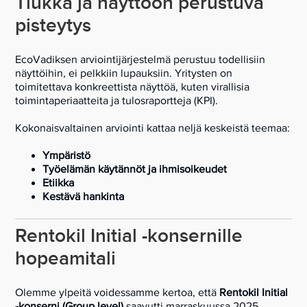
Tiukka ja näyttöön perustuva
pisteytys
EcoVadiksen arviointijärjestelmä perustuu todellisiin
näyttöihin, ei pelkkiin lupauksiin. Yritysten on
toimitettava konkreettista näyttöä, kuten virallisia
toimintaperiaatteita ja tulosraportteja (KPI).
Kokonaisvaltainen arviointi kattaa neljä keskeistä teemaa:
Ympäristö
Työelämän käytännöt ja ihmisoikeudet
Etiikka
Kestävä hankinta
Rentokil Initial -konsernille
hopeamitali
Olemme ylpeitä voidessamme kertoa, että
Rentokil Initial
-konserni (Group level)
saavutti marraskuussa 2025