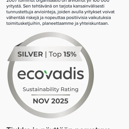
2007 toiminut organisaatio on arvioinut yli 100 000
yritystä. Sen tehtävänä on tarjota kansainvälisesti
tunnustettuja arviointeja, joiden avulla yritykset voivat
vähentää riskejä ja nopeuttaa positiivisia vaikutuksia
toimitusketjuihin, planeettaamme ja yhteiskuntaan.