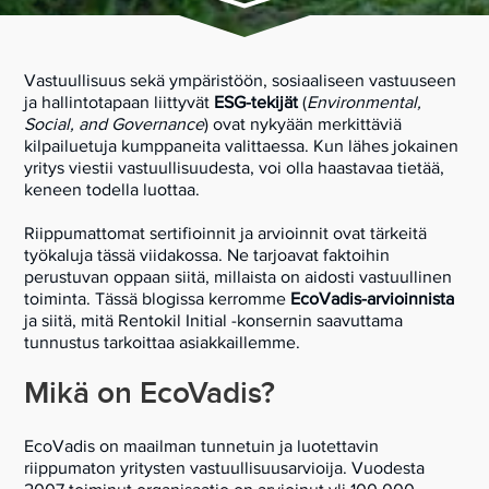
Vastuullisuus sekä ympäristöön, sosiaaliseen vastuuseen
ja hallintotapaan liittyvät
ESG-tekijät
(
Environmental,
Social, and Governance
) ovat nykyään merkittäviä
kilpailuetuja kumppaneita valittaessa. Kun lähes jokainen
yritys viestii vastuullisuudesta, voi olla haastavaa tietää,
keneen todella luottaa.
Riippumattomat sertifioinnit ja arvioinnit ovat tärkeitä
työkaluja tässä viidakossa. Ne tarjoavat faktoihin
perustuvan oppaan siitä, millaista on aidosti vastuullinen
toiminta. Tässä blogissa kerromme
EcoVadis-arvioinnista
ja siitä, mitä Rentokil Initial -konsernin saavuttama
tunnustus tarkoittaa asiakkaillemme.
Mikä on EcoVadis?
EcoVadis on maailman tunnetuin ja luotettavin
riippumaton yritysten vastuullisuusarvioija. Vuodesta