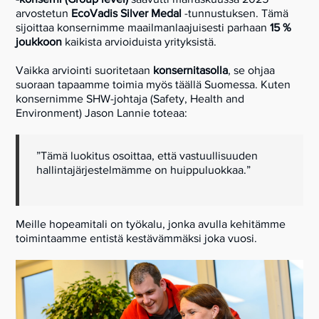
arvostetun
EcoVadis Silver Medal
-tunnustuksen. Tämä
sijoittaa konsernimme maailmanlaajuisesti parhaan
15 %
joukkoon
kaikista arvioiduista yrityksistä.
Vaikka arviointi suoritetaan
konsernitasolla
, se ohjaa
suoraan tapaamme toimia myös täällä Suomessa. Kuten
konsernimme SHW-johtaja (Safety, Health and
Environment) Jason Lannie toteaa:
”Tämä luokitus osoittaa, että vastuullisuuden
hallintajärjestelmämme on huippuluokkaa.”
Meille hopeamitali on työkalu, jonka avulla kehitämme
toimintaamme entistä kestävämmäksi joka vuosi.