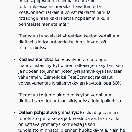
etäansajärjestelmän avulla. Rentokilin
tutkimuksessa esimerkiksi havaittiin että
PestConnect ratkaisut voivat ratkaista hiiri- tai
rottaongelman kaksi kertaa nopeammin kuin
perinteiset menetelmät.*
*Perustuu tuholaisaktiviteettien keston vertailuun
digitaalisiin torjuntaratkaisuihin siirtyneissä
toimipaikoissa.
Kestävämpi ratkaisu:
Etävalvontateknologia
mahdollistaa myrkyttömien ratkaisujen käyttämisen
ja nopean torjunnan, joten jyrsijämyrkkyjä tarvitaan
vähemmän. Esimerkiksi PestConnect ratkaisut
voivat vähentää jyrsijämyrkkyjen käyttöä jopa 60%.*
*Perustuu torjunta-aineiden käytön vertailuun
digitaaliseen torjuntaan siirtyneissä toimipaikoissa.
Dataan pohjautuva ymmärrys:
Koska digitaalinen
tuholaistorjunta kerää jatkuvasti dataa, teknikoilla
on kattava ymmärrys kohteesta ja sen
tuholaistoiminnasta jo ennen huoltokäyntiä. Näin he