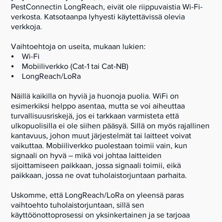
PestConnectin LongReach, eivät ole riippuvaistia Wi-Fi-
verkosta. Katsotaanpa lyhyesti käytettävissä olevia
verkkoja.
Vaihtoehtoja on useita, mukaan lukien:
⦁ Wi-Fi
⦁ Mobiiliverkko (Cat-1 tai Cat-NB)
⦁ LongReach/LoRa
Näillä kaikilla on hyviä ja huonoja puolia. WiFi on
esimerkiksi helppo asentaa, mutta se voi aiheuttaa
turvallisuusriskejä, jos ei tarkkaan varmisteta että
ulkopuolisilla ei ole siihen pääsyä. Sillä on myös rajallinen
kantavuus, johon muut järjestelmät tai laitteet voivat
vaikuttaa. Mobiiliverkko puolestaan toimii vain, kun
signaali on hyvä – mikä voi johtaa laitteiden
sijoittamiseen paikkaan, jossa signaali toimii, eikä
paikkaan, jossa ne ovat tuholaistorjuntaan parhaita.
Uskomme, että LongReach/LoRa on yleensä paras
vaihtoehto tuholaistorjuntaan, sillä sen
käyttöönottoprosessi on yksinkertainen ja se tarjoaa