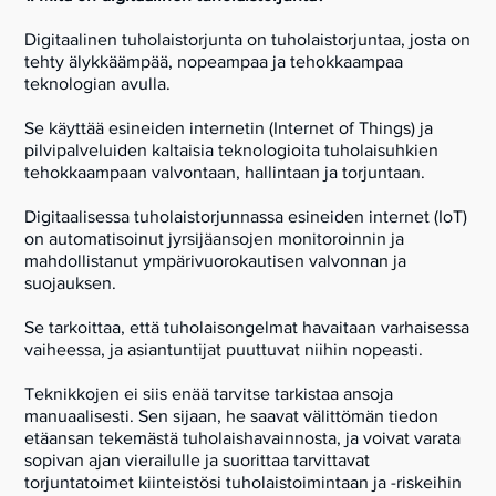
Digitaalinen tuholaistorjunta on tuholaistorjuntaa, josta on
tehty älykkäämpä
ä, nopeampaa ja tehokkaampaa
teknologian avulla.
Se käyttää esineiden internetin (Internet of Things) ja
pilvipalveluiden kaltaisia teknologioita tuholaisuhkien
tehokkaampaan valvontaan, hallintaan ja torjuntaan.
Digitaalisessa tuholaistorjunnassa esineiden internet (IoT)
on automatisoinut jyrsijäansojen monitoroinnin ja
mahdollistanut ympärivuorokautisen valvonnan ja
suojauksen.
Se tarkoittaa, että tuholaisongelmat havaitaan varhaisessa
vaiheessa, ja asiantuntijat puuttuvat niihin nopeasti.
Teknikkojen ei siis enää tarvitse tarkistaa ansoja
manuaalisesti. Sen sijaan, he saavat välittömän tiedon
etäansan tekemästä tuholaishavainnosta, ja voivat varata
sopivan ajan vierailulle ja suorittaa tarvittavat
torjuntatoimet kiinteistösi tuholaistoimintaan ja -riskeihin