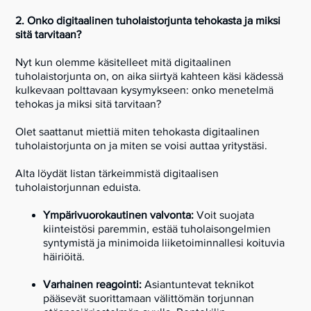
2. Onko digitaalinen tuholaistorjunta tehokasta ja miksi
sitä tarvitaan?
Nyt kun olemme käsitelleet mitä digitaalinen
tuholaistorjunta on, on aika siirtyä kahteen käsi kädessä
kulkevaan polttavaan kysymykseen: onko menetelmä
tehokas ja miksi sitä tarvitaan?
Olet saattanut miettiä miten tehokasta digitaalinen
tuholaistorjunta on ja miten se voisi auttaa yritystäsi.
Alta löydät listan tärkeimmistä digitaalisen
tuholaistorjunnan eduista.
Ympärivuorokautinen valvonta:
Voit suojata
kiinteistösi paremmin, estää tuholaisongelmien
syntymistä ja minimoida liiketoiminnallesi koituvia
häiriöitä.
Varhainen reagointi:
Asiantuntevat teknikot
pääsevät suorittamaan välittömän torjunnan