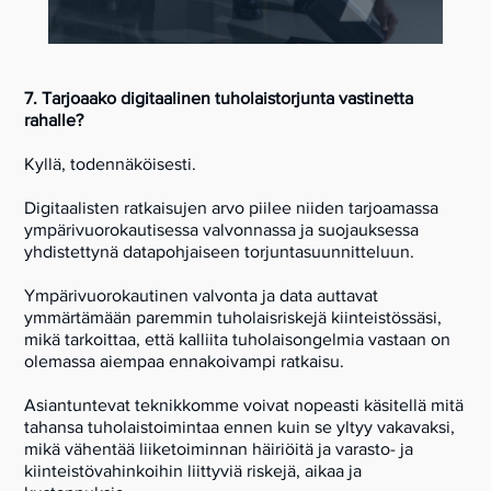
7. Tarjoaako digitaalinen tuholaistorjunta vastinetta
rahalle?
Kyllä, todennäköisesti.
Digitaalisten ratkaisujen arvo piilee niiden tarjoamassa
ympärivuorokautisessa valvonnassa ja suojauksessa
yhdistettynä datapohjaiseen torjuntasuunnitteluun.
Ympärivuorokautinen valvonta ja data auttavat
ymmärtämään paremmin tuholaisriskejä kiinteistössäsi,
mikä tarkoittaa, että kalliita tuholaisongelmia vastaan on
olemassa aiempaa ennakoivampi ratkaisu.
Asiantuntevat teknikkomme voivat nopeasti käsitellä mitä
tahansa tuholaistoimintaa ennen kuin se yltyy vakavaksi,
mikä vähentää liiketoiminnan häiriöitä ja varasto- ja
kiinteistövahinkoihin liittyviä riskejä, aikaa ja