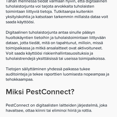
Tähän mennessä tiedät varmaan hyvin, että digitaalinen
tuholaistorjunta voi tarjota arvokkaita tuholaisten
toimintaan liittyviä tietoja. Tutkitaanpa kuitenkin
yksityiskohtia ja katsotaan tarkemmin millaista dataa voit
saada käyttöösi.
Digitaalinen tuholaistorjunta antaa sinulle pääsyn
huoltokäyntien tietoihin ja tuholaistoimintaan liittyvään
dataan, jotta tiedät, mitä on tapahtunut, milloin, missä
toimipaikassa ja mitkä ansalaitteet ovat aktivoituneet.
Voit saada käyttöösi riskienhallintasuosituksia ja
tuholaistrendejä yksittäisissä tai useissa toimipaikoissa.
Tietojen säilyttäminen yhdessä paikassa tukee
auditointeja ja tekee raporttien luomisesta nopeampaa ja
tehokkaampaa.
Miksi PestConnect?
PestConnect on digitaalisten laitteiden järjestelmä, joka
havaitsee, ottaa kiinni tai eliminoi hiiriä ja rottia.